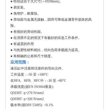
● 特别适合于大尺寸(＞Ø100mm)。
● 易安装。
● 免维护，耐腐蚀。
● 滑动面与金属无接触，因而可降低金属零件损坏
的风
险。
● 有很好的滑动性能。
● 在润滑不足的情况下有极好的应急工作条件。
● 有减震的作用
● 与热塑性材料相比，径向负荷承载能力提高。
● 有精确的公差和尺寸精度。
应用范围：
液压缸中活塞和活塞杆的导向元件。
工作温度：-50 至 +100°C
在HFA、HFB、HFC中：-30 至 +80°C
承载强度(据EN ISO604垂直):
Q5030T: q=270 N/mm2
Q5038T: q=320 N/mm2
吸水率(据DIN 53495): <0.1%