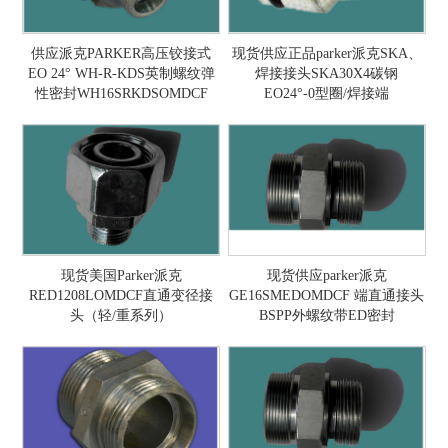
供应派克PARKER高压铰接式
现货供应正品parker派克SKA、
EO 24° WH-R-KDS英制螺纹弹
焊接接头SKA30X4碳钢
性密封WH16SRKDSOMDCF
EO24°-0型圈/焊接端
现货美国Parker派克
现货供应parker派克
RED1208LOMDCF直通变径接
GE16SMEDOMDCF 端直通接头
头（轻/重系列）
BSPP外螺纹带ED密封