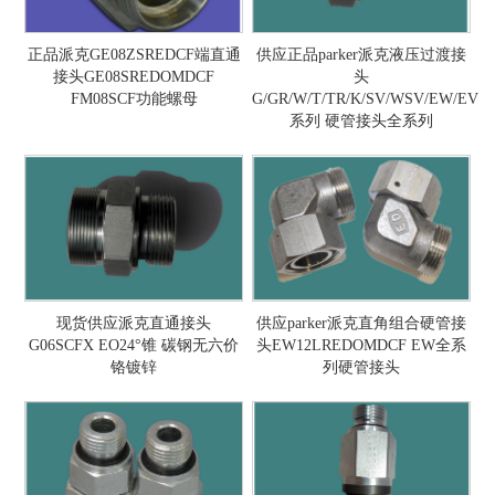
正品派克GE08ZSREDCF端直通
供应正品parker派克液压过渡接
接头GE08SREDOMDCF
头
FM08SCF功能螺母
G/GR/W/T/TR/K/SV/WSV/EW/EV
系列 硬管接头全系列
现货供应派克直通接头
供应parker派克直角组合硬管接
G06SCFX EO24°锥 碳钢无六价
头EW12LREDOMDCF EW全系
铬镀锌
列硬管接头